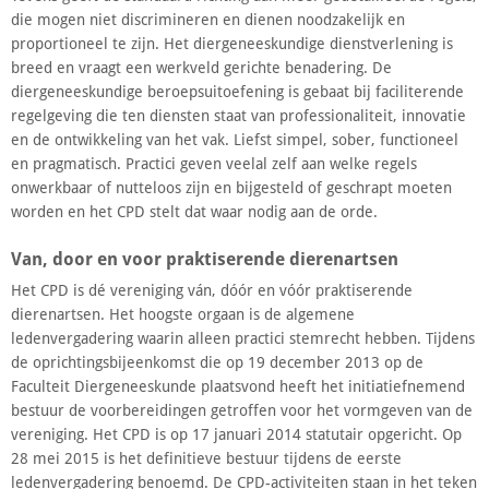
die mogen niet discrimineren en dienen noodzakelijk en
proportioneel te zijn. Het diergeneeskundige dienstverlening is
breed en vraagt een werkveld gerichte benadering. De
diergeneeskundige beroepsuitoefening is gebaat bij faciliterende
regelgeving die ten diensten staat van professionaliteit, innovatie
en de ontwikkeling van het vak. Liefst simpel, sober, functioneel
en pragmatisch. Practici geven veelal zelf aan welke regels
onwerkbaar of nutteloos zijn en bijgesteld of geschrapt moeten
worden en het CPD stelt dat waar nodig aan de orde.
Van, door en voor praktiserende dierenartsen
Het CPD is dé vereniging ván, dóór en vóór praktiserende
dierenartsen. Het hoogste orgaan is de algemene
ledenvergadering waarin alleen practici stemrecht hebben. Tijdens
de oprichtingsbijeenkomst die op 19 december 2013 op de
Faculteit Diergeneeskunde plaatsvond heeft het initiatiefnemend
bestuur de voorbereidingen getroffen voor het vormgeven van de
vereniging. Het CPD is op 17 januari 2014 statutair opgericht. Op
28 mei 2015 is het definitieve bestuur tijdens de eerste
ledenvergadering benoemd. De CPD-activiteiten staan in het teken