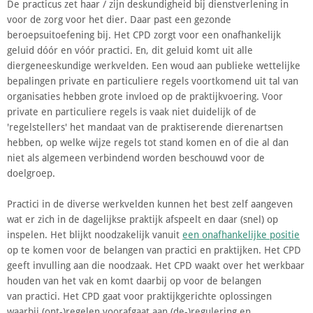
De practicus zet haar / zijn deskundigheid bij dienstverlening in
voor de zorg voor het dier. Daar past een gezonde
beroepsuitoefening bij. Het CPD zorgt voor een onafhankelijk
geluid dóór en vóór practici. En, dit geluid komt uit alle
diergeneeskundige werkvelden. Een woud aan publieke wettelijke
bepalingen private en particuliere regels voortkomend uit tal van
organisaties hebben grote invloed op de praktijkvoering. Voor
private en particuliere regels is vaak niet duidelijk of de
'regelstellers' het mandaat van de praktiserende dierenartsen
hebben, op welke wijze regels tot stand komen en of die al dan
niet als algemeen verbindend worden beschouwd voor de
doelgroep.
Practici in de diverse werkvelden kunnen het best zelf aangeven
wat er zich in de dagelijkse praktijk afspeelt en daar (snel) op
inspelen. Het blijkt noodzakelijk vanuit
een onafhankelijke positie
op te komen voor de belangen van practici en praktijken. Het CPD
geeft invulling aan die noodzaak. Het CPD waakt over het werkbaar
houden van het vak en komt daarbij op voor de belangen
van practici. Het CPD gaat voor praktijkgerichte oplossingen
waarbij (ont-)regelen voorafgaat aan (de-)regulering en